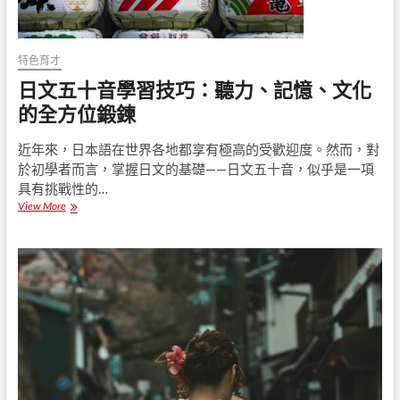
特色育才
日文五十音學習技巧：聽力、記憶、文化
的全方位鍛鍊
近年來，日本語在世界各地都享有極高的受歡迎度。然而，對
於初學者而言，掌握日文的基礎——日文五十音，似乎是一項
具有挑戰性的…
View More
日
文
五
十
音
學
習
技
巧
：
聽
力
、