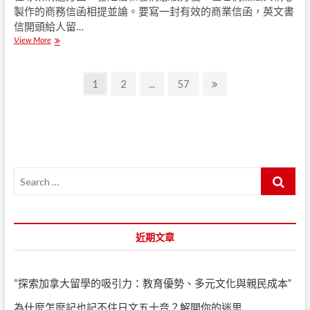
製作的商務信函相提並論。要寫一封有效的商業信函，英文書
信開頭給人留…
View More
如
何
寫
文
商
P
1
P
2
...
P
57
N
務
a
a
a
e
章
信
g
g
g
x
函
導
？
e
e
e
t
英
覽
p
文
a
書
g
S
信
開
e
e
頭
a
該
r
注
c
近期文章
意
h
？
…
“探索加拿大留學的吸引力：教育優勢、多元文化與親民成本”
為什麼怎麼記也記不住日文五十音？解開你的迷思