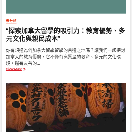
未分類
“探索加拿大留學的吸引力：教育優勢、多
元文化與親民成本”
你有想過為何加拿大留學留學的首選之地嗎？讓我們一起探討
加拿大的教育優勢，它不僅有高質量的教育、多元的文化環
境，還有友善的…
View More
“
探
索
加
拿
大
留
學
的
吸
引
力