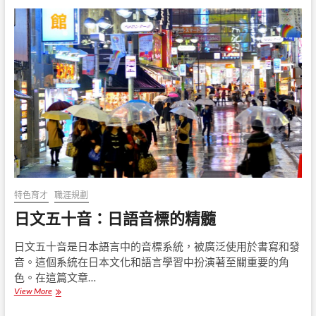
麼
怎
麼
記
也
記
不
住
日
文
五
十
音
？
解
開
特色育才
職涯規劃
你
日文五十音：日語音標的精髓
的
迷
思
日文五十音是日本語言中的音標系統，被廣泛使用於書寫和發
音。這個系統在日本文化和語言學習中扮演著至關重要的角
色。在這篇文章…
View More
日
文