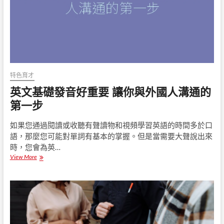
法
特色育才
英文基礎發音好重要 讓你與外國人溝通的
第一步
如果您通過閱讀或收聽有聲讀物和視頻學習英語的時間多於口
語，那麼您可能對單詞有基本的掌握。但是當需要大聲說出來
時，您會為英…
View More
英
文
基
礎
發
音
好
重