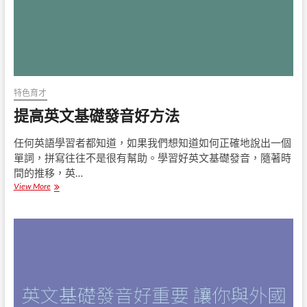
為
何
是
掌
握
日
語
的
特色育才
不
提高英文基礎發音好方法
二
法
門
任何英語學習者都知道，如果我們想知道如何正確地說出一個
？
單詞，拼寫往往不是很有幫助。學習好英文基礎發音，隨著時
間的推移，英…
View More
提
高
英
文
基
礎
發
音
好
方