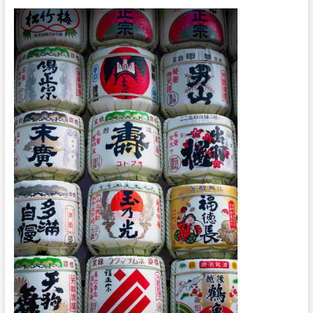
五
十
音
：
日
語
音
標
的
精
髓