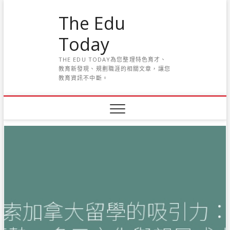
S
The Edu
k
i
Today
p
t
THE EDU TODAY為您整理特色育才、
o
教育新發現、規劃職涯的相關文章，讓您
c
教育資訊不中斷。
o
n
t
e
n
t