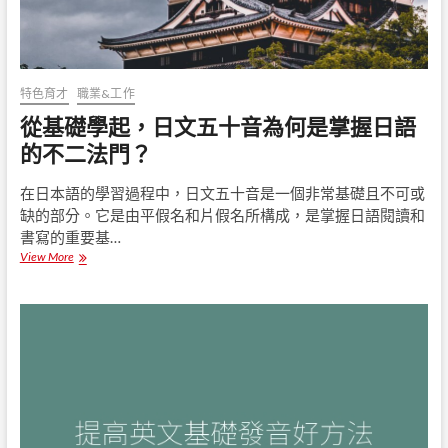
文
字
的
異
同
特色育才
職業&工作
從基礎學起，日文五十音為何是掌握日語
的不二法門？
在日本語的學習過程中，日文五十音是一個非常基礎且不可或
缺的部分。它是由平假名和片假名所構成，是掌握日語閱讀和
書寫的重要基…
View More
從
基
礎
學
起
，
日
文
五
十
音