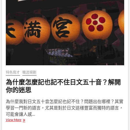
：
教
育
優
勢
、
多
元
文
化
與
親
民
成
特色育才
職涯規劃
本
”
為什麼怎麼記也記不住日文五十音？解開
你的迷思
為什麼我對日文五十音怎麼記也記不住？問題出在哪裡？其實
學習一門新的語言，尤其是對於日文這樣豐富而獨特的語言，
可能會讓人感…
View More
為
什