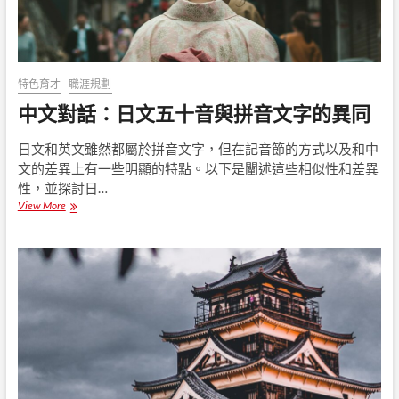
記
憶
、
文
化
特色育才
職涯規劃
的
中文對話：日文五十音與拼音文字的異同
全
方
位
日文和英文雖然都屬於拼音文字，但在記音節的方式以及和中
鍛
文的差異上有一些明顯的特點。以下是闡述這些相似性和差異
鍊
性，並探討日…
View More
中
文
對
話
：
日
文
五
十
音
與
拼
音