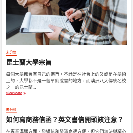
要
讓
你
與
外
國
人
溝
通
的
未分類
第
昆士蘭大學宗旨
一
步
每個大學都會有自己的宗旨，不論是在社會上的又或是在學術
上的，大學都不是一個單純唸書的地方，而澳洲八大傳統名校
之一的昆士蘭…
View More
昆
士
蘭
大
未分類
學
如何寫商務信函？英文書信開頭該注意？
宗
旨
在專業溝通方面，發短信和發消息很方便，但它們無法與精心