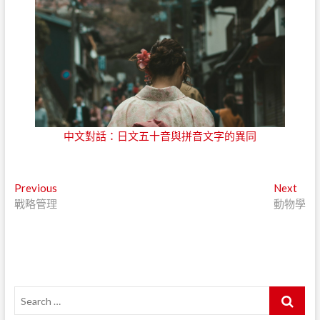
中文對話：日文五十音與拼音文字的異同
文
Previous
P
Next
N
戰略管理
r
動物學
e
章
e
x
導
v
t
i
p
覽
o
o
u
s
S
s
t
e
p
: