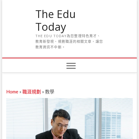
S
The Edu
k
i
Today
p
t
THE EDU TODAY為您整理特色育才、
o
教育新發現、規劃職涯的相關文章，讓您
c
教育資訊不中斷。
o
n
t
e
n
t
Home
»
職涯規劃
»
教學