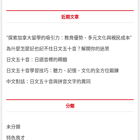
a
o
r
s
c
近期文章
t
h
:
…
“探索加拿大留學的吸引力：教育優勢、多元文化與親民成本”
為什麼怎麼記也記不住日文五十音？解開你的迷思
日文五十音：日語音標的精髓
日文五十音學習技巧：聽力、記憶、文化的全方位鍛鍊
中文對話：日文五十音與拼音文字的異同
分類
未分類
特色育才