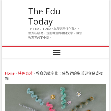
S
The Edu
k
i
Today
p
t
THE EDU TODAY為您整理特色育才、
o
教育新發現、規劃職涯的相關文章，讓您
c
教育資訊不中斷。
o
n
t
e
n
t
Home
»
特色育才
»
教育的數字化：使教師的生活更容易或複
雜