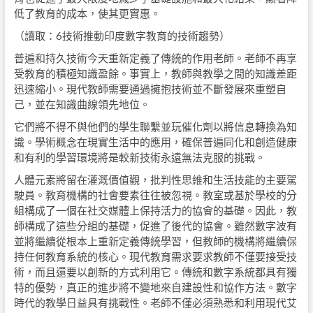
低了教育的成本，使其更實惠。
（讀取：6技術推動印度數字教育的技術趨勢）
普遍和持久技術今天重新定義了傳統的作用老師。老師不再享
受教育的積極知識盈餘。事實上，教師與教學之間的知識差距
迅速縮小。現代教師需要通過擁抱技術並不斷發展來重塑自
己，並在知識曲線領先地位。
它們將不得不與他們的學生聯繫並玩催化劑以將信息轉換為知
識​​。學術概念在現實生活中的應用，確保普遍同化和創造健康
和有利的學習環境將是較新技術永遠無法克服的挑戰。
人體元素將留在灌溉價值觀，批判性思維和生活技能的主要駕
駛員。教育機構的社會要素往往被忽視。教室或基於學校的分
組構成了一個在社交媒體上保持活力的協會的基礎。因此，教
師構成了這些分組的基礎，促進了後代的協會。雖然數字波有
並將繼續從根本上重新定義傳統學習，但教師的機構將繼續保
持任何教育系統的核心。現代教育需求要求教師不僅要接受技
術，而且還要以創新的方式利用它。傳統和數字系統都具有獨
特的優勢，真正的進步將不變地來自建設性和協作方法。數字
時代的教學日益具有挑戰性。老師不僅必須熟悉和利用現代艾