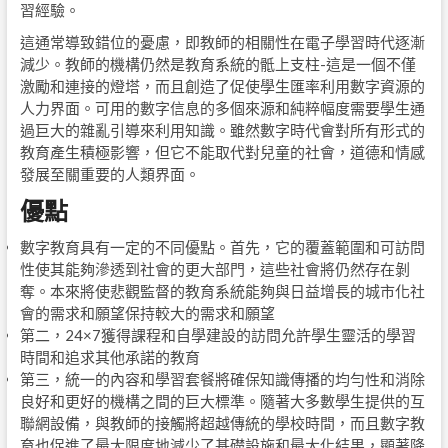
習經驗。
這通常導致錯位的憂慮，即教師的相關性在電子學習時代逐漸
減少。教師的機構仍然是教育系統的骶上支柱-這是一個不僅
激勵和連接的燈塔，而且創造了促使學生匯率利用數字資源的
人力界面。可用的數字信息的多個來源和純粹幅度需要學生通
過巨大的雜亂引導來利用知識。雖然數字時代會對所有形式的
教育產生積極影響，但它不能取代對兒童的社會，道德和情感
發展至關重要的人類界面。
優點
數字教育具有一定的不同優點。首先，它的覆蓋範圍和可訪問
性使其能夠滲透到社會的更大部門，這些社會將仍然存在剝
奪。本來將使悲觀監督的教育系統能夠與日益增長的城市化社
會的需求和願望保持較大的需求和願望
第二，24×7獲得課程和自學建設的訪問允許學生靈活的學習
時間和追求其他承諾的教育
第三，統一的內容和學習套餐將確保知識傳播的均勻性和消除
良好和​​更好的機構之間的巨大標準。隨著大多數學生提供的互
聯網設備，與教師的接觸將超越傳統的學校時間，而且數字教
育也促進了最大限度地減少了基礎設施和最大化結果，顯著降