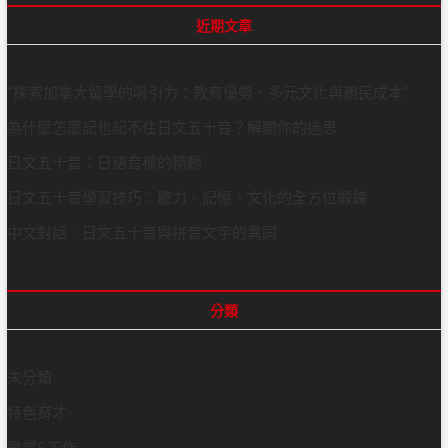
r
s
:
c
近期文章
t
h
:
…
“探索加拿大留學的吸引力：教育優勢、多元文化與親民成本”
為什麼怎麼記也記不住日文五十音？解開你的迷思
日文五十音：日語音標的精髓
日文五十音學習技巧：聽力、記憶、文化的全方位鍛鍊
中文對話：日文五十音與拼音文字的異同
分類
未分類
特色育才
職業&工作