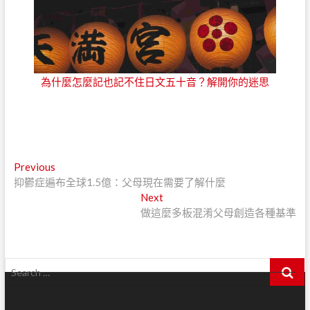
為什麼怎麼記也記不住日文五十音？解開你的迷思
文
Previous
P
抑鬱症遍布全球1.5億：父母現在需要了解什麼
r
章
e
Next
N
導
v
做這麼多板混淆父母創造各種基準
e
i
x
覽
o
t
u
p
S
s
o
e
p
s
a
o
t