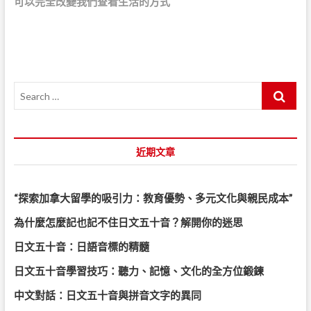
可以完全改變我們查看生活的方式
x
導
t
p
覽
o
s
t
S
:
e
a
r
c
近期文章
h
…
“探索加拿大留學的吸引力：教育優勢、多元文化與親民成本”
為什麼怎麼記也記不住日文五十音？解開你的迷思
日文五十音：日語音標的精髓
日文五十音學習技巧：聽力、記憶、文化的全方位鍛鍊
中文對話：日文五十音與拼音文字的異同