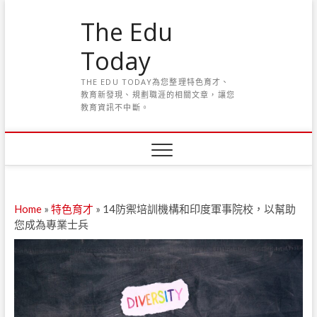
S
The Edu
k
i
Today
p
t
THE EDU TODAY為您整理特色育才、
o
教育新發現、規劃職涯的相關文章，讓您
c
教育資訊不中斷。
o
n
t
e
n
t
Home
»
特色育才
»
14防禦培訓機構和印度軍事院校，以幫助
您成為專業士兵