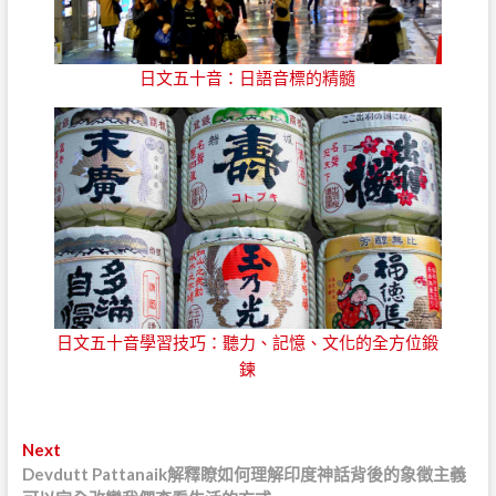
日文五十音：日語音標的精髓
日文五十音學習技巧：聽力、記憶、文化的全方位鍛
鍊
文
Next
N
Devdutt Pattanaik解釋瞭如何理解印度神話背後的象徵主義
e
章