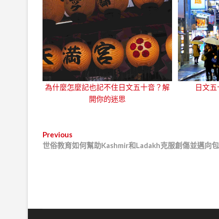
為什麼怎麼記也記不住日文五十音？解
日文五
開你的迷思
文
Previous
P
世俗教育如何幫助Kashmir和Ladakh克服創傷並邁
r
章
e
導
v
i
覽
o
u
s