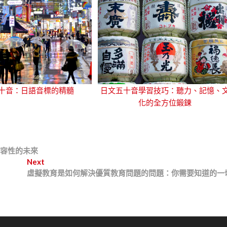
十音：日語音標的精髓
日文五十音學習技巧：聽力、記憶、
化的全方位鍛鍊
向包容性的未來
Next
N
虛擬教育是如何解決優質教育問題的問題：你需要知道的一
e
x
t
p
o