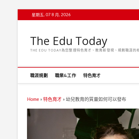
S
星期五, 07 8 月, 2026
k
i
p
The Edu Today
t
o
THE EDU TODAY為您整理特色育才、教育新發現、規劃職涯
c
o
n
t
職涯規劃
職業&工作
特色育才
e
n
t
Home
»
特色育才
»
幼兒教育的質量如何可以發布