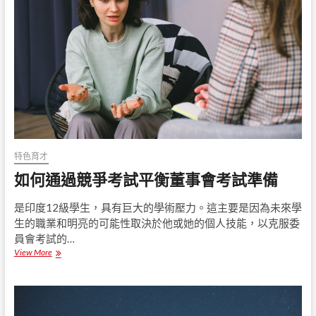
聘
助
考
孩
試
子
中
們
接
近
短
語
替
換
特色育才
如何通過競爭考試平衡董事會考試準備
是印度12級學生，具有巨大的學術壓力。這主要是因為未來學
生的職業和明亮的可能性取決於他或她的個人技能，以克服委
員會考試的…
View More
如
何
通
過
競
爭