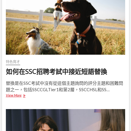
育
加
到
課
堂
例
程
：
5
個
簡
單
的
特色育才
a
如何在SSC招聘考試中接近短語替換
s
a
n
替換是在SSC考試中沒有從這個主題詢問的評分主題和困難問
a
題之一，包括SSCCGLTier1和第2層，SSCCHSL和SS…
s
View More
如
以
何
及
在
瑜
S
伽
S
如
C
何
招
幫