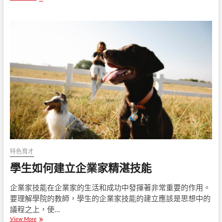
效
導
師
的
1
0
個
特
徵
：
您
必
須
知
道
的
領
特色育才
導
學生如何建立企業家精湛技能
素
質
企業家技能在企業家的生活和成功中發揮著非常重要的作用。
要理解學院的教師，學生的企業家技能的建立應該是思想中的
議程之上，使…
View More
學