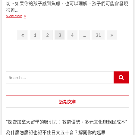
：
切。如果你的孩子感到焦慮，也可以理解。孩子們可能會發現
用
很難…
於
View More
如
工
何
程
與
，
文
孩
醫
P
P
1
P
2
P
3
P
4
...
P
31
N
子
療
r
a
a
a
a
a
e
章
談
，
e
g
g
g
g
g
x
論
法
導
冠
v
e
e
e
e
e
t
律
狀
和
覽
i
p
病
商
o
a
毒
務
u
g
S
志
s
e
e
p
a
a
r
g
c
近期文章
e
h
…
“探索加拿大留學的吸引力：教育優勢、多元文化與親民成本”
為什麼怎麼記也記不住日文五十音？解開你的迷思