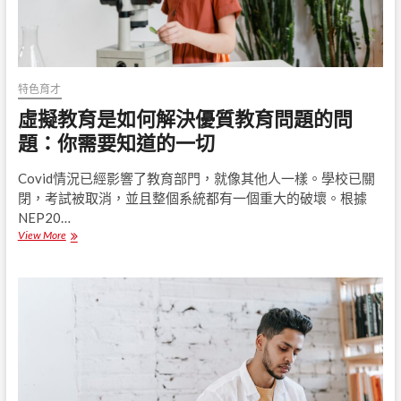
特色育才
虛擬教育是如何解決優質教育問題的問
題：你需要知道的一切
Covid情況已經影響了教育部門，就像其他人一樣。學校已關
閉，考試被取消，並且整個系統都有一個重大的破壞。根據
NEP20…
View More
虛
擬
教
育
是
如
何
解
決
優
質