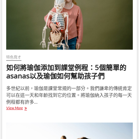
幫
助
孤
兒
貧
困
的
孩
子
在
特色育才
C
如何將瑜伽添加到課堂例程：5個簡單的
o
v
asanas以及瑜伽如何幫助孩子們
i
d
多世紀以前，瑜伽是課堂常規的一部分。我們謙卑的傳統肯定
-
可以在這一天和年齡找到它的位置。將瑜伽納入孩子的每一天
1
9
例程都有許多…
鎖
View More
如
定
何
中
將
繼
瑜
續
伽
教
添