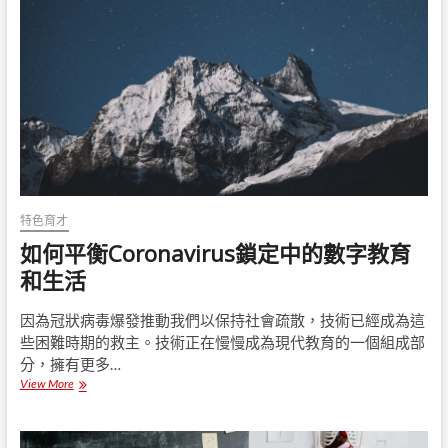
考
試
平
衡
董
事
會
考
試
準
備
特色育才
如何平衡Coronavirus鎖定中的數字教育
和生活
因為冠狀病毒爆發推動我們以保持社會疏散，技術已經成為這
些困難時期的救主。技術正在慢慢成為現代教育的一個組成部
分，擁有更多…
View More
如
何
平
衡