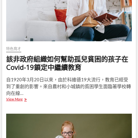
教
育
問
題
的
問
題
：
你
特色育才
需
該非政府組織如何幫助孤兒貧困的孩子在
要
知
Covid-19鎖定中繼續教育
道
的
自1920年3月20日以來，由於科維德19大流行，教育已經受
一
到了重創的影響。來自農村和小城鎮的貧困學生面臨著學校轉
切
向在線…
View More
該
非
政
府
組
織
如
何