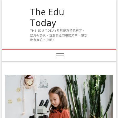
S
The Edu
k
i
Today
p
t
THE EDU TODAY為您整理特色育才、
o
教育新發現、規劃職涯的相關文章，讓您
c
教育資訊不中斷。
o
n
t
e
n
t