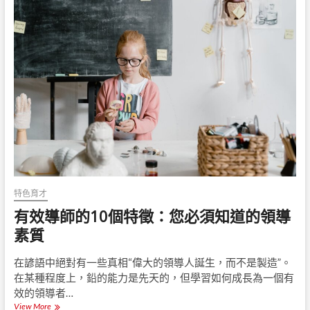
C
o
r
o
n
a
v
i
r
u
s
鎖
定
中
的
數
特色育才
字
有效導師的10個特徵：您必須知道的領導
教
育
素質
和
生
在諺語中絕對有一些真相“偉大的領導人誕生，而不是製造”。
活
在某種程度上，鉛的能力是先天的，但學習如何成長為一個有
效的領導者…
View More
有