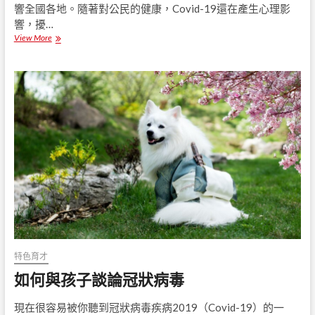
響全國各地。隨著對公民的健康，Covid-19還在產生心理影
響，擾…
View More
如
何
在
C
o
v
i
d
-
1
9
鎖
定
期
間
解
鎖
隱
特色育才
藏
如何與孩子談論冠狀病毒
的
潛
力
現在很容易被你聽到冠狀病毒疾病2019（Covid-19）的一