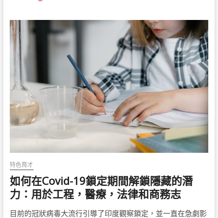
生
如
何
建
立
企
業
家
精
湛
技
能
特色育才
如何在Covid-19鎖定期間解鎖隱藏的潛
力：用於工程，醫療，法律和商務志
目前的冠狀病毒大流行引導了印度觀察鎖定，並一直在急劇影